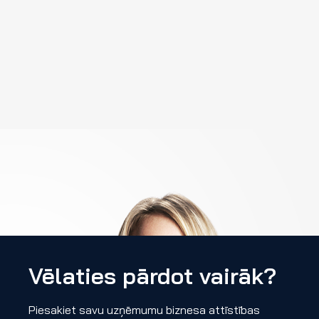
Vēlaties pārdot vairāk?
Piesakiet savu uzņēmumu biznesa attīstības